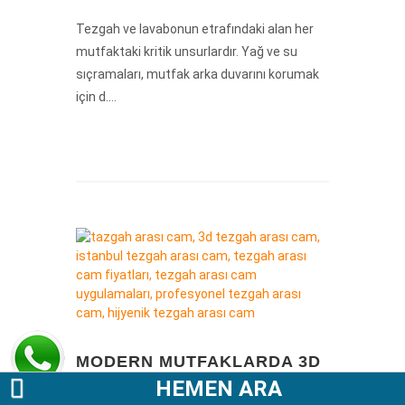
Tezgah ve lavabonun etrafındaki alan her
mutfaktaki kritik unsurlardır. Yağ ve su
sıçramaları, mutfak arka duvarını korumak
için d....
MODERN MUTFAKLARDA 3D
HEMEN ARA
TEZGAH ARASI CAM TERCIH