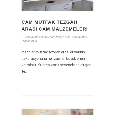
CAM MUTFAK TEZGAH
ARASI CAM MALZEMELERI
cam mutfak
mutfak cam
tezgah arası cam
mutfak
tezgah arası
İnsanlar mutfak tezgah arası duvarının
dekorasyonuna her zaman büyük önem
vermiştir. Yıllarca kısıtlı seçenekten oluşan
te....