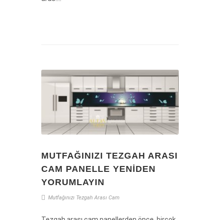
MUTFAĞINIZI TEZGAH ARASI
CAM PANELLE YENIDEN
YORUMLAYIN
Mutfağınızı
Tezgah
Arası
Cam
Tezgah arası cam panellerden önce, birçok