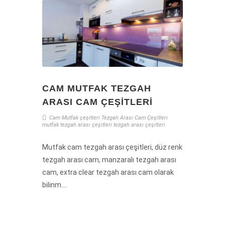
CAM MUTFAK TEZGAH
ARASI CAM ÇEŞITLERI
Cam Mutfak çeşitleri
Tezgah Arası Cam Çeşitleri
mutfak tezgah arası çeşitleri
tezgah arası çeşitleri
Mutfak cam tezgah arası çeşitleri, düz renk
tezgah arası cam, manzaralı tezgah arası
cam, extra clear tezgah arası cam olarak
bilinm....